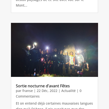
Mont...
Sortie nocturne d’avant Fêtes
par
franse
|
22 Déc, 2022
|
Actualité
| 0
Commentaires
Et on entend déjà certaines mauvaises langues
dire qu'à Fr'Anse, il n'y aurait pas que des