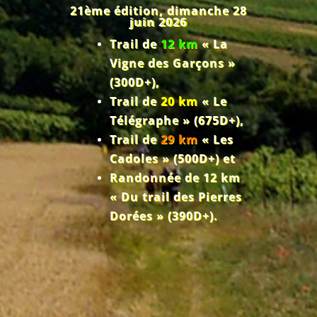
21ème édition, dimanche 28
juin 2026
Trail de
12 km
« La
Vigne des Garçons »
(300D+),
Trail de
20 km
« Le
Télégraphe » (675D+),
Trail de
29 km
« Les
Cadoles » (500D+) et
Randonnée de 12 km
« Du trail des Pierres
Dorées » (390D+).