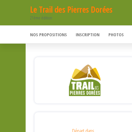
Passer
Le Trail des Pierres Dorées
ce
21ème édition
contenu
NOS PROPOSITIONS
INSCRIPTION
PHOTOS
Départ dans...